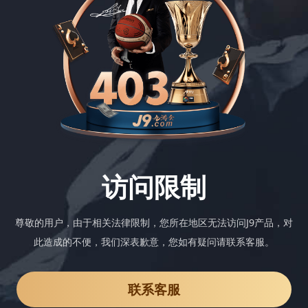
访问限制
尊敬的用户，由于相关法律限制，您所在地区无法访问J9产品，对
此造成的不便，我们深表歉意，您如有疑问请联系客服。
联系客服