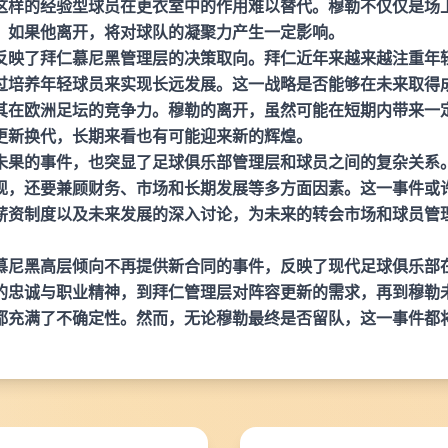
这样的经验型球员在更衣室中的作用难以替代。穆勒不仅仅是场
。如果他离开，将对球队的凝聚力产生一定影响。
反映了拜仁慕尼黑管理层的决策取向。拜仁近年来越来越注重年
过培养年轻球员来实现长远发展。这一战略是否能够在未来取得
其在欧洲足坛的竞争力。穆勒的离开，虽然可能在短期内带来一
更新换代，长期来看也有可能迎来新的辉煌。
未果的事件，也突显了足球俱乐部管理层和球员之间的复杂关系
现，还要兼顾财务、市场和长期发展等多方面因素。这一事件或
薪资制度以及未来发展的深入讨论，为未来的转会市场和球员管
慕尼黑高层倾向不再提供新合同的事件，反映了现代足球俱乐部
的忠诚与职业精神，到拜仁管理层对阵容更新的需求，再到穆勒
都充满了不确定性。然而，无论穆勒最终是否留队，这一事件都