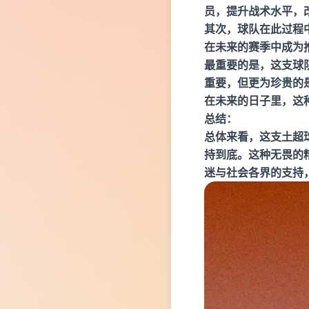
员，提升战术水平，
其次，球队在此过程
在未来的赛季中成为
最重要的是，这支球
重要，但更为珍贵的
在未来的日子里，这
总结：
总体来看，这支土超
持到底。这种无畏的
迷与社会各界的支持