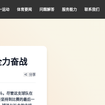
一运动
体育要闻
问题解答
服务能力
联系我们
全力奋战
分享
斗。尽管这支球队在
终坚持到比赛的最后一