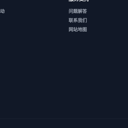
动
问题解答
联系我们
网站地图