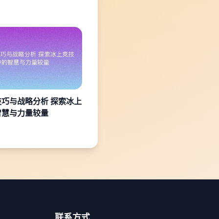
巧与战略分析 探索冰上
智慧与力量较量
联系方式