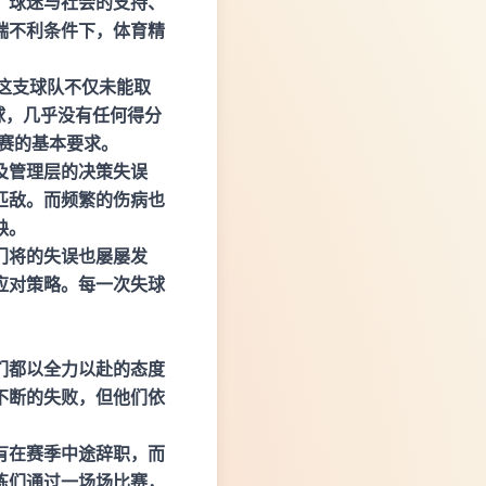
、球迷与社会的支持、
端不利条件下，体育精
这支球队不仅未能取
球，几乎没有任何得分
联赛的基本要求。
及管理层的决策失误
匹敌。而频繁的伤病也
缺。
门将的失误也屡屡发
应对策略。每一次失球
们都以全力以赴的态度
不断的失败，但他们依
有在赛季中途辞职，而
练们通过一场场比赛，