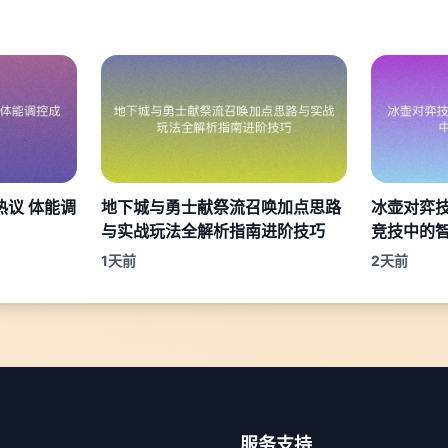
议 体能调
地下城与勇士献祭流召唤加点思路
冰壶对弈技
与实战玩法全解析指南进阶技巧
竞技中的
1天前
2天前
服务支持