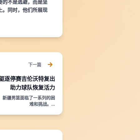
要的不是逃避，而是坚
上。同时，他们所展现
下一篇
驱逐停赛吉伦沃特复出
助力球队恢复活力
，新疆男篮面临了一系列的困
难和挑战。...