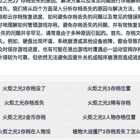
炬之光2》存档丢失的原因、解决方案以及常见问题进行详细解
首先，我们将从四个方面深入分析存档丢失的原因与解决方法，
地和云存档恢复进度、如何避免存档丢失的问题以及常见的错误
好地理解如何管理游戏存档，避免存档丢失的问题，并有效恢复
丢失的问题并非罕见，通常是由于多种原因引起的。首先，存档
失。例如，硬盘出现坏道、系统崩溃或其他设备故障，都会导致
及时保存游戏进度，也有可能在退出游戏时遭遇
必一运动官网
存
计得较为可靠，但依然无法避免因意外关机或程序崩溃而造成进
火炬之光2存档没了
火炬之光3存档位置
火炬之光存档丢失
火炬之光2稀有存档
火炬之光2金币存档
火炬之光2人物存档位置
火炬之光2存档在人物没
植物大战僵尸2存档丢失了怎