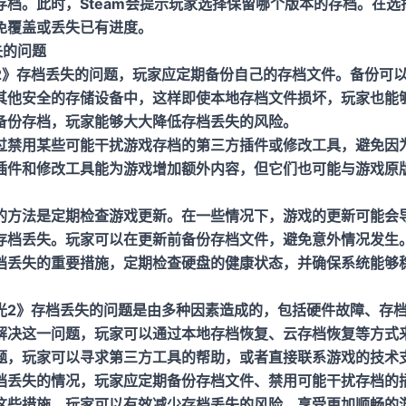
存档。此时，Steam会提示玩家选择保留哪个版本的存档。在选
免覆盖或丢失已有进度。
失的问题
2》存档丢失的问题，玩家应定期备份自己的存档文件。备份可
其他安全的存储设备中，这样即使本地存档文件损坏，玩家也能
备份存档，玩家能够大大降低存档丢失的风险。
过禁用某些可能干扰游戏存档的第三方插件或修改工具，避免因
插件和修改工具能为游戏增加额外内容，但它们也可能与游戏原
。
的方法是定期检查游戏更新。在一些情况下，游戏的更新可能会
存档丢失。玩家可以在更新前备份存档文件，避免意外情况发生
档丢失的重要措施，定期检查硬盘的健康状态，并确保系统能够
光2》存档丢失的问题是由多种因素造成的，包括硬件故障、存
解决这一问题，玩家可以通过本地存档恢复、云存档恢复等方式
题，玩家可以寻求第三方工具的帮助，或者直接联系游戏的技术
档丢失的情况，玩家应定期备份存档文件、禁用可能干扰存档的
这些措施，玩家可以有效减少存档丢失的风险，享受更加顺畅的