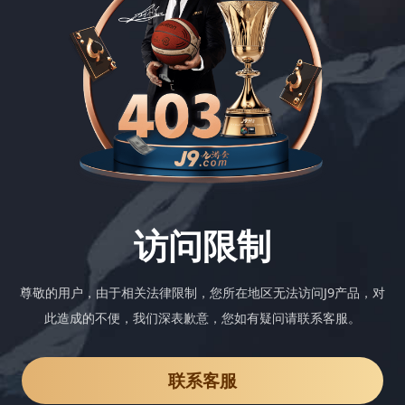
访问限制
尊敬的用户，由于相关法律限制，您所在地区无法访问J9产品，对
此造成的不便，我们深表歉意，您如有疑问请联系客服。
联系客服